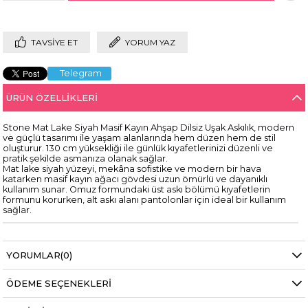
TAVSIYE ET
YORUM YAZ
Telegram
ÜRÜN ÖZELLIKLERI
Stone Mat Lake Siyah Masif Kayın Ahşap Dilsiz Uşak Askılık, modern
ve güçlü tasarımı ile yaşam alanlarında hem düzen hem de stil
oluşturur. 130 cm yüksekliği ile günlük kıyafetlerinizi düzenli ve
pratik şekilde asmanıza olanak sağlar.
Mat lake siyah yüzeyi, mekâna sofistike ve modern bir hava
katarken masif kayın ağacı gövdesi uzun ömürlü ve dayanıklı
kullanım sunar. Omuz formundaki üst askı bölümü kıyafetlerin
formunu korurken, alt askı alanı pantolonlar için ideal bir kullanım
sağlar.
YORUMLAR
(0)
ÖDEME SEÇENEKLERI