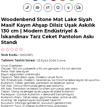
Woodenbend Stone Mat Lake Siyah
Masif Kayın Ahşap Dilsiz Uşak Askılık
130 cm | Modern Endüstriyel &
İskandinav Tarz Ceket Pantolon Askı
Standı
Stok Kodu
(WD2167)
Tahmini Teslim Süresi
:
25 Eylül 2026 Cuma
Ürün Özellikleri
Ölçüler: 130 cm yükseklik x 50 cm genişlik x 34 cm derinlik
Renk: Mat lake siyah
Kayın ağacından üretilmiştir
Tasarım: Tekli dilsiz uşak, modern ve şık form
Stil: Endüstriyel, modern, İskandinav ve minimal dekorasyon ile uyumlu
Kullanım: Ceket, gömlek, pantolon ve aksesuar asma
Üst Askı: Omuz formunda geniş askı bölümü
Alt Askı: Pantolon ve tekstil ürünleri için yatay askı alanı
Taban: Geniş ve dengeli ayak yapısı ile stabil kullanım
Fonksiyon: Günlük kullanım + dekoratif tamamlayıcı
Kullanım Alanı: Yatak odası, giyinme odası, antre ve ofis
Avantaj: Yer kaplamayan kompakt tasarım
Kurulum: Montajlı gönderilir, kurulum gerektirmez
Kullanım Türü: İç mekan kullanımına uygundur