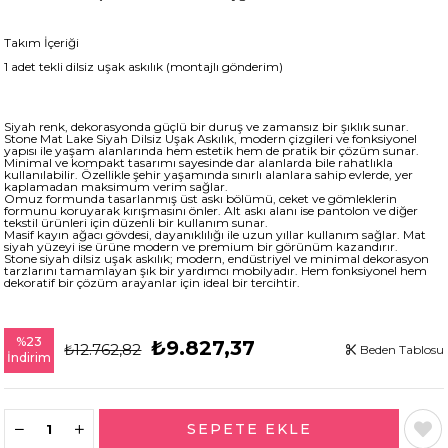
Takım İçeriği
1 adet tekli dilsiz uşak askılık (montajlı gönderim)
Siyah renk, dekorasyonda güçlü bir duruş ve zamansız bir şıklık sunar.
Stone Mat Lake Siyah Dilsiz Uşak Askılık, modern çizgileri ve fonksiyonel
yapısı ile yaşam alanlarında hem estetik hem de pratik bir çözüm sunar.
Minimal ve kompakt tasarımı sayesinde dar alanlarda bile rahatlıkla
kullanılabilir. Özellikle şehir yaşamında sınırlı alanlara sahip evlerde, yer
kaplamadan maksimum verim sağlar.
Omuz formunda tasarlanmış üst askı bölümü, ceket ve gömleklerin
formunu koruyarak kırışmasını önler. Alt askı alanı ise pantolon ve diğer
tekstil ürünleri için düzenli bir kullanım sunar.
Masif kayın ağacı gövdesi, dayanıklılığı ile uzun yıllar kullanım sağlar. Mat
siyah yüzeyi ise ürüne modern ve premium bir görünüm kazandırır.
Stone siyah dilsiz uşak askılık; modern, endüstriyel ve minimal dekorasyon
tarzlarını tamamlayan şık bir yardımcı mobilyadır. Hem fonksiyonel hem
dekoratif bir çözüm arayanlar için ideal bir tercihtir.
%
23
₺9.827,37
₺12.762,82
Beden Tablosu
İndirim