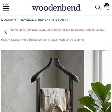
0
MENU
Anasayfa
Tamamlayıcı Ürünler
Dilsiz Uşak
Woodenbend Stone Mat Lake Siyah Masif Kayın Ahşap Dilsiz Uşak Askılık 130 cm |
Modern Endüstriyel & İskandinav Tarz Ceket Pantolon Askı Standı