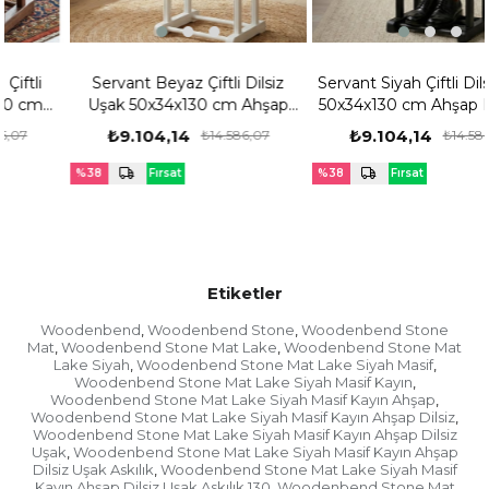
Servant Beyaz Çiftli Dilsiz
Servant Siyah Çiftli Dilsiz Uşak
Uşak 50x34x130 cm Ahşap
50x34x130 cm Ahşap Elbise &
Elbise & Ceket Askılığı –
Ceket Askılığı –
₺9.104,14
₺9.104,14
₺14.586,07
₺14.586,07
%38
Fırsat
%38
Fırsat
Ürünü
Ürünü
Etiketler
Woodenbend
Woodenbend Stone
Woodenbend Stone
,
,
Mat
Woodenbend Stone Mat Lake
Woodenbend Stone Mat
,
,
Lake Siyah
Woodenbend Stone Mat Lake Siyah Masif
,
,
Woodenbend Stone Mat Lake Siyah Masif Kayın
,
Woodenbend Stone Mat Lake Siyah Masif Kayın Ahşap
,
Woodenbend Stone Mat Lake Siyah Masif Kayın Ahşap Dilsiz
,
Woodenbend Stone Mat Lake Siyah Masif Kayın Ahşap Dilsiz
Uşak
Woodenbend Stone Mat Lake Siyah Masif Kayın Ahşap
,
Dilsiz Uşak Askılık
Woodenbend Stone Mat Lake Siyah Masif
,
Kayın Ahşap Dilsiz Uşak Askılık 130
Woodenbend Stone Mat
,