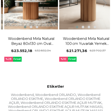
Woodenbend Mirla Natural
Woodenbend Mirla Natural
Beyaz 80x130 cm Oval
100 cm Yuvarlak Yemek
Yemek Masası – Bohem &
Masası – Bohem & İskandinav
₺23.552,18
₺21.271,36
₺32.832,34
₺23.702,37
İskandinav Tarz
Tarz
%28
Fırsat
%10
Fırsat
Ürünü
Ürünü
Etiketler
Woodenbend
Woodenbend ORLANDO
Woodenbend
,
,
ORLANDO ESKİTME
Woodenbend ORLANDO ESKİTME
,
AÇILIR
Woodenbend ORLANDO ESKİTME AÇILIR MUTFAK
,
,
Woodenbend ORLANDO ESKİTME AÇILIR MUTFAK MASASI
,
Woodenbend ORLANDO ESKİTME AÇILIR MUTFAK MASASI