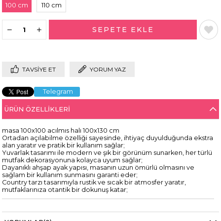
100 cm
110 cm
TAVSIYE ET
YORUM YAZ
Telegram
ÜRÜN ÖZELLIKLERI
masa 100x100 acılmıs halı 100x130 cm
Ortadan açılabilme özelliği sayesinde, ihtiyaç duyulduğunda ekstra
alan yaratır ve pratik bir kullanım sağlar;
Yuvarlak tasarımı ile modern ve şık bir görünüm sunarken, her türlü
mutfak dekorasyonuna kolayca uyum sağlar;
Dayanıklı ahşap ayak yapısı, masanın uzun ömürlü olmasını ve
sağlam bir kullanım sunmasını garanti eder;
Country tarzı tasarımıyla rustik ve sıcak bir atmosfer yaratır,
mutfaklarınıza otantik bir dokunuş katar;