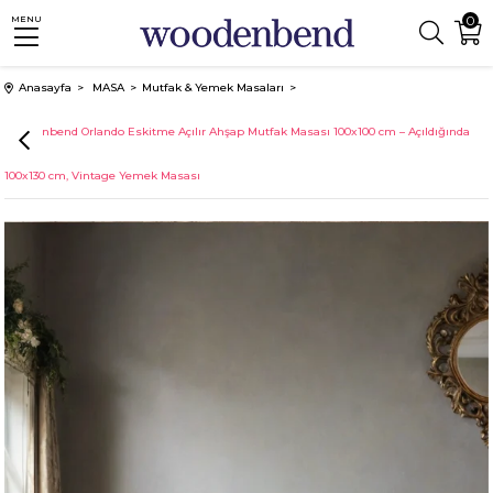
0
MENU
Anasayfa
MASA
Mutfak & Yemek Masaları
Woodenbend Orlando Eskitme Açılır Ahşap Mutfak Masası 100x100 cm – Açıldığında
100x130 cm, Vintage Yemek Masası