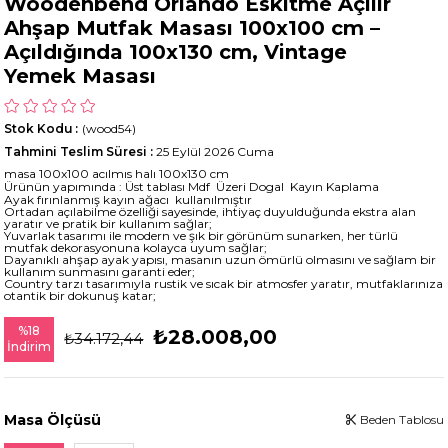
Woodenbend Orlando Eskitme Açılır
Ahşap Mutfak Masası 100x100 cm –
Açıldığında 100x130 cm, Vintage
Yemek Masası
Stok Kodu
(wood54)
Tahmini Teslim Süresi
:
25 Eylül 2026 Cuma
masa 100x100 acılmıs halı 100x130 cm
Ürünün yapımında : Üst tablası Mdf Üzeri Dogal Kayın Kaplama
Ayak fırınlanmış kayın ağacı kullanılmıştır
Ortadan açılabilme özelliği sayesinde, ihtiyaç duyulduğunda ekstra alan
yaratır ve pratik bir kullanım sağlar;
Yuvarlak tasarımı ile modern ve şık bir görünüm sunarken, her türlü
mutfak dekorasyonuna kolayca uyum sağlar;
Dayanıklı ahşap ayak yapısı, masanın uzun ömürlü olmasını ve sağlam bir
kullanım sunmasını garanti eder;
Country tarzı tasarımıyla rustik ve sıcak bir atmosfer yaratır, mutfaklarınıza
otantik bir dokunuş katar;
%
18
₺28.008,00
₺34.172,44
İndirim
Masa Ölçüsü
Beden Tablosu