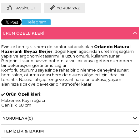
TAVSIYE ET
YORUM YAZ
Telegram
ÜRÜN ÖZELLIKLERI
Evinize hem şıklık hem de konfor katacak olan
Orlando Natural
Hazeranlı Beyaz Berjer
, doğal kayın ağacından üretilmiş sağlam
yapısı ve ergonomik tasarımı ile uzun ömürlü kullanım sunar.
Berjerin , İskandinav ve bohem tarzını bir araya getirerek modern
bir dekorasyon görünümü sağlar.
Konforlu oturumu sayesinde rahat bir dinlenme deneyimi sunar;
hem salon, oturma odası hem de okuma köşeleri için ideal bir
tercihtir. Natural ahşap rengi ve zarif hazeran dokusu, yaşam
alanınıza sıcak ve davetkar bir atmosfer katar.
✔️
Ürün Özellikleri:
Malzeme: Kayın ağacı
Genişlik: 68 cm
Derinlik: 64 cm
Yükseklik :109 cm
YORUMLAR
(0)
İskandinav ve bohem tarzda modern görünüm
Ergonomik ve konforlu oturum
Dayanıklı ve uzun ömürlü yapı
TEMIZLIK & BAKIM