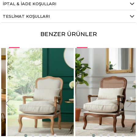
İPTAL & İADE KOŞULLARI
TESLIMAT KOŞULLARI
BENZER ÜRÜNLER
%9
%9
Fırsat
Fırsat
Ürünü
Ürünü