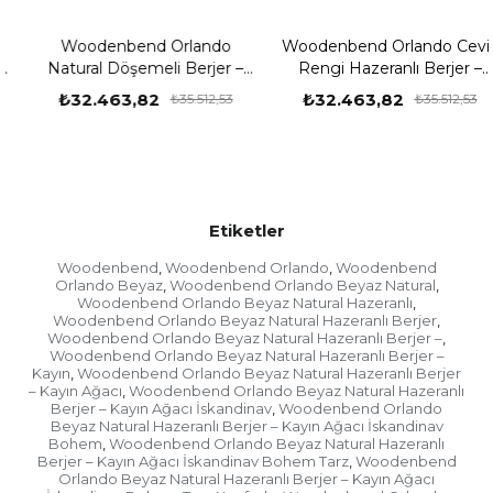
Woodenbend Orlando
Woodenbend Orlando Ceviz
Natural Döşemeli Berjer –
Rengi Hazeranlı Berjer –
Kayın Ağacı İskeletli Kumaş
Kayın Ağacı İskeletli
₺32.463,82
₺32.463,82
₺35.512,53
₺35.512,53
Sırtlı Modern İskandinav
İskandinav Bohem Tekli
Bohem Tekli Koltuk
Koltuk
Etiketler
Woodenbend
Woodenbend Orlando
Woodenbend
,
,
Orlando Beyaz
Woodenbend Orlando Beyaz Natural
,
,
Woodenbend Orlando Beyaz Natural Hazeranlı
,
Woodenbend Orlando Beyaz Natural Hazeranlı Berjer
,
Woodenbend Orlando Beyaz Natural Hazeranlı Berjer –
,
Woodenbend Orlando Beyaz Natural Hazeranlı Berjer –
Kayın
Woodenbend Orlando Beyaz Natural Hazeranlı Berjer
,
– Kayın Ağacı
Woodenbend Orlando Beyaz Natural Hazeranlı
,
Berjer – Kayın Ağacı İskandinav
Woodenbend Orlando
,
Beyaz Natural Hazeranlı Berjer – Kayın Ağacı İskandinav
Bohem
Woodenbend Orlando Beyaz Natural Hazeranlı
,
Berjer – Kayın Ağacı İskandinav Bohem Tarz
Woodenbend
,
Orlando Beyaz Natural Hazeranlı Berjer – Kayın Ağacı