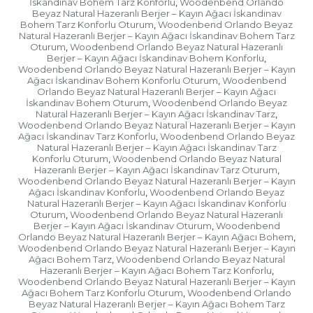
İskandinav Bohem Tarz Konforlu
Woodenbend Orlando
,
Beyaz Natural Hazeranlı Berjer – Kayın Ağacı İskandinav
Bohem Tarz Konforlu Oturum
Woodenbend Orlando Beyaz
,
Natural Hazeranlı Berjer – Kayın Ağacı İskandinav Bohem Tarz
Oturum
Woodenbend Orlando Beyaz Natural Hazeranlı
,
Berjer – Kayın Ağacı İskandinav Bohem Konforlu
,
Woodenbend Orlando Beyaz Natural Hazeranlı Berjer – Kayın
Ağacı İskandinav Bohem Konforlu Oturum
Woodenbend
,
Orlando Beyaz Natural Hazeranlı Berjer – Kayın Ağacı
İskandinav Bohem Oturum
Woodenbend Orlando Beyaz
,
Natural Hazeranlı Berjer – Kayın Ağacı İskandinav Tarz
,
Woodenbend Orlando Beyaz Natural Hazeranlı Berjer – Kayın
Ağacı İskandinav Tarz Konforlu
Woodenbend Orlando Beyaz
,
Natural Hazeranlı Berjer – Kayın Ağacı İskandinav Tarz
Konforlu Oturum
Woodenbend Orlando Beyaz Natural
,
Hazeranlı Berjer – Kayın Ağacı İskandinav Tarz Oturum
,
Woodenbend Orlando Beyaz Natural Hazeranlı Berjer – Kayın
Ağacı İskandinav Konforlu
Woodenbend Orlando Beyaz
,
Natural Hazeranlı Berjer – Kayın Ağacı İskandinav Konforlu
Oturum
Woodenbend Orlando Beyaz Natural Hazeranlı
,
Berjer – Kayın Ağacı İskandinav Oturum
Woodenbend
,
Orlando Beyaz Natural Hazeranlı Berjer – Kayın Ağacı Bohem
,
Woodenbend Orlando Beyaz Natural Hazeranlı Berjer – Kayın
Ağacı Bohem Tarz
Woodenbend Orlando Beyaz Natural
,
Hazeranlı Berjer – Kayın Ağacı Bohem Tarz Konforlu
,
Woodenbend Orlando Beyaz Natural Hazeranlı Berjer – Kayın
Ağacı Bohem Tarz Konforlu Oturum
Woodenbend Orlando
,
Beyaz Natural Hazeranlı Berjer – Kayın Ağacı Bohem Tarz