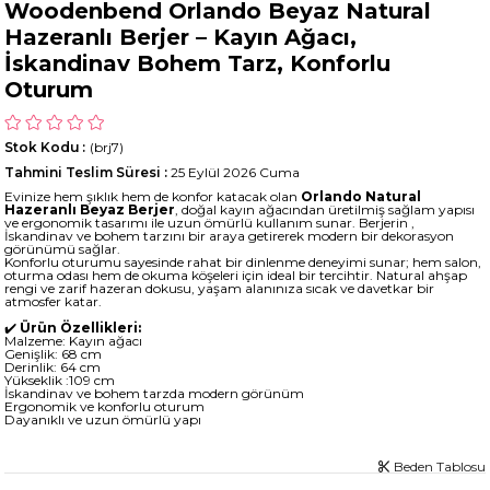
Woodenbend Orlando Beyaz Natural
Hazeranlı Berjer – Kayın Ağacı,
İskandinav Bohem Tarz, Konforlu
Oturum
Stok Kodu
(brj7)
Tahmini Teslim Süresi
:
25 Eylül 2026 Cuma
Evinize hem şıklık hem de konfor katacak olan
Orlando Natural
Hazeranlı Beyaz Berjer
, doğal kayın ağacından üretilmiş sağlam yapısı
ve ergonomik tasarımı ile uzun ömürlü kullanım sunar. Berjerin ,
İskandinav ve bohem tarzını bir araya getirerek modern bir dekorasyon
görünümü sağlar.
Konforlu oturumu sayesinde rahat bir dinlenme deneyimi sunar; hem salon,
oturma odası hem de okuma köşeleri için ideal bir tercihtir. Natural ahşap
rengi ve zarif hazeran dokusu, yaşam alanınıza sıcak ve davetkar bir
atmosfer katar.
✔️
Ürün Özellikleri:
Malzeme: Kayın ağacı
Genişlik: 68 cm
Derinlik: 64 cm
Yükseklik :109 cm
İskandinav ve bohem tarzda modern görünüm
Ergonomik ve konforlu oturum
Dayanıklı ve uzun ömürlü yapı
Beden Tablosu