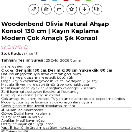
Woodenbend Olivia Natural Ahşap
Konsol 130 cm | Kayın Kaplama
Modern Çok Amaçlı Şık Konsol
Stok Kodu
(knsd45)
Tahmini Teslim Süresi
:
25 Eylül 2026 Cuma
✅ Ürün Özellikleri
Ölçüler:
Genişlik: 130 cm, Derinlik: 38 cm, Yükseklik: 80 cm
Natural ahşap tonuyla sıcak ve ferah görünüm
Minimal ve şık tasarım ile estetik bütünlük
Doğal kayın kaplama gövde ile kaliteli ve dayanıklı yüzey
Mat akrilik vernik ile uzun ömürlü ve korunaklı yapı
Masif kayın ağacı ayaklar ile sağlam ve dengeli kullanım
Zarif kayın çıta detayları ile dekoratif dokunuş
El işçiliği ile üretilmiş özgün model
Çok amaçlı kullanım: konsol, TV yan ünite, antre dolabı, depolama ünitesi
Modern, country ve İskandinav dekorasyonlara uyum
Geniş iç hacim ile düzenli depolama imkânı
🪵 Kullanılan Malzemeler
Gövde: Doğal kayın kaplama
Yüzey: Mat akrilik vernik
Ayaklar: Masif kayın ağacı
Detaylar: Kayın çıta uygulama
Yapı: El işçiliği ile üretilmiş sağlam konstrüksiyon
📦 Takım İçeriği