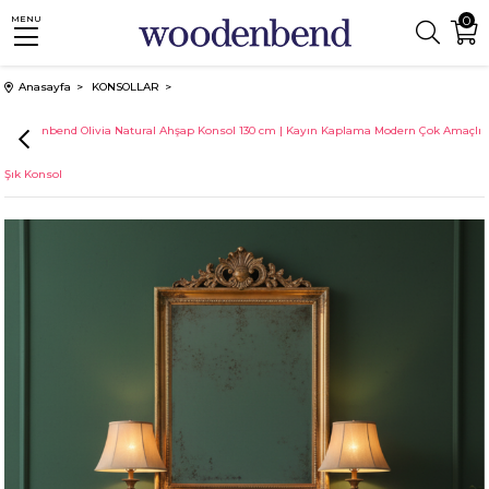
0
MENU
Anasayfa
KONSOLLAR
Woodenbend Olivia Natural Ahşap Konsol 130 cm | Kayın Kaplama Modern Çok Amaçlı
Şık Konsol