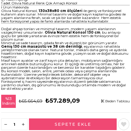
1 adet Olivia Natural Renk Çok Amaçlı Konsol
ℹ️ Ürün Hakkında
Olivia Natural Konsol,
130x38x80 cm ölçüleri
ile geniş ve fonksiyonel
kullanım alanı sunar. Minimal tasarımı ve doğal kayın kaplama gövdesi ile
yaşam alanlarına ferah, sıcak ve şık bir karakter kazandırır. Hem estetik
hem fonksiyonel yapısı ile farklı alanlarda rahatlıkla kullanılabilir.
Doğal ahşap tonları ve minimal tasarım, modern yaşam alanlarının
vazgeçilmez unsurlarıdır.
Olivia Natural Konsol 130 cm
, bu anlayışı
güçlü bir şekilde yansıtarak evinize hem estetik hem de fonksiyonel bir
çözüm sunar.
Minimal ve sade tasarım, odada ferah ve düzenli bir görünüm yaratır.
Geniş 130 cm masaüstü ve 38 cm derinliği
, eşyalarınızı rahatlıkla
yerleştirmenize olanak tanır. Natural tonlar, mekânı daha geniş ve aydınlık
hissettirirken, doğal kayın kaplama gövde, yüzeyin sıcak ve doğal dokusunu
hissettirir.
Masif kayın ayaklar ve zarif kayın çıta detayları, mobilyanın sağlamlığını
artırırken estetik bütünlüğünü korur. El işçiliği ile üretilmiş olması, her bir
parçanın özenle hazırlandığını ve benzersiz bir karakter taşıdığını gösterir.
Bu konsol modeli, salon, antre, yemek odası veya çalışma alanlarında
kullanılabilir. Üzerine yerleştirilecek bitkiler, dekoratif objeler veya
aydınlatmalar ile etkileyici bir dekorasyon tamamlayıcısı olur.
Fonksiyonel iç hacmi sayesinde eşyalarınızı düzenli şekilde saklamanıza
yardımcı olurken, dış görünümü ile bulunduğu ortamda modern ve doğal
bir stil etkisi yaratır.
%
13
₺57.289,09
₺65.664,69
Beden Tablosu
İndirim