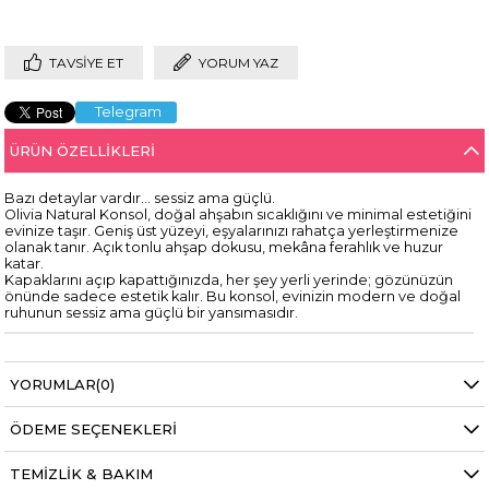
TAVSIYE ET
YORUM YAZ
Telegram
ÜRÜN ÖZELLIKLERI
Bazı detaylar vardır… sessiz ama güçlü.
Olivia Natural Konsol, doğal ahşabın sıcaklığını ve minimal estetiğini
evinize taşır. Geniş üst yüzeyi, eşyalarınızı rahatça yerleştirmenize
olanak tanır. Açık tonlu ahşap dokusu, mekâna ferahlık ve huzur
katar.
Kapaklarını açıp kapattığınızda, her şey yerli yerinde; gözünüzün
önünde sadece estetik kalır. Bu konsol, evinizin modern ve doğal
ruhunun sessiz ama güçlü bir yansımasıdır.
YORUMLAR
(0)
ÖDEME SEÇENEKLERI
TEMIZLIK & BAKIM