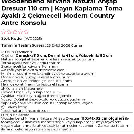
Woodenbend Nirvana Natural Ahşap
Dresuar 110 cm | Kayın Kaplama Torna
Ayaklı 2 Çekmeceli Modern Country
Antre Konsolu
Stok Kodu
(WD2225)
Tahmini Teslim Süresi
:
25 Eylül 2026 Cuma
✅ Ürün Özellikleri
Ölçüler:
Genişlik: 110 cm, Derinlik: 41 cm, Yükseklik: 82 cm
Natural (doğal ahşap) renk ile ferah ve sıcak görünüm
Torna ayaklı zarif ve klasik tasarım
2 çekmeceli fonksiyonel kullanım
Alt raflı yapı ile ekstra depolama alanı
Minimal, country ve İskandinav dekorasyonlara uyum
Doğal dokulu yüzey ile estetik görünüm
Antre, salon ve koridor için ideal kullanım
Hem dekoratif hem fonksiyonel tasarım
🪵 Kullanılan Malzemeler
Gövde: Doğal kayın kaplama MDF
Ayaklar: Masif kayın ağacı (torna işlemli)
Yüzey: Doğal ahşap dokulu koruyucu uygulama
Yapı: Dayanıklı ve uzun ömürlü ahşap konstrüksiyon
📦 Takım İçeriği
1 adet natural ahşap dresuar
ℹ️ Ürün Hakkında
Woodenbend Nirvana Natural Ahşap Dresuar,
110x41x82 cm ölçüleri
ile
fonksiyonel kullanım sunarken doğal kayın kaplama yüzeyi sayesinde
yaşam alanlarına ferah ve sıcak bir atmosfer kazandırır. Zamansız tasarımı
ile farklı dekorasyon stillerine uyum sağlar.