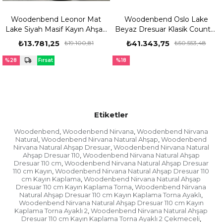
Woodenbend Leonor Mat
Woodenbend Oslo Lake
Lake Siyah Masif Kayın Ahşap
Beyaz Dresuar Klasik Country
Askılık 178 cm | Klasik
Tarz Dekoratif Dresuar
₺13.781,25
₺41.343,75
₺19.100,81
₺50.553,48
Country & Modern Tarz
Dekoratif Ayaklı Elbise Askılığı
%28
Fırsat
%18
Portmanto
Ürünü
Etiketler
Woodenbend
Woodenbend Nirvana
Woodenbend Nirvana
,
,
Natural
Woodenbend Nirvana Natural Ahşap
Woodenbend
,
,
Nirvana Natural Ahşap Dresuar
Woodenbend Nirvana Natural
,
Ahşap Dresuar 110
Woodenbend Nirvana Natural Ahşap
,
Dresuar 110 cm
Woodenbend Nirvana Natural Ahşap Dresuar
,
110 cm Kayın
Woodenbend Nirvana Natural Ahşap Dresuar 110
,
cm Kayın Kaplama
Woodenbend Nirvana Natural Ahşap
,
Dresuar 110 cm Kayın Kaplama Torna
Woodenbend Nirvana
,
Natural Ahşap Dresuar 110 cm Kayın Kaplama Torna Ayaklı
,
Woodenbend Nirvana Natural Ahşap Dresuar 110 cm Kayın
Kaplama Torna Ayaklı 2
Woodenbend Nirvana Natural Ahşap
,
Dresuar 110 cm Kayın Kaplama Torna Ayaklı 2 Çekmeceli
,