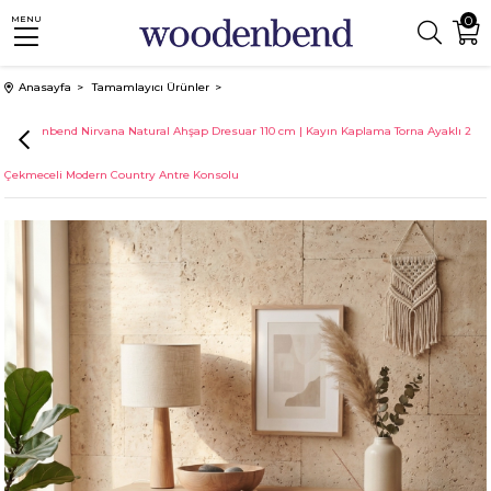
0
MENU
Anasayfa
Tamamlayıcı Ürünler
Woodenbend Nirvana Natural Ahşap Dresuar 110 cm | Kayın Kaplama Torna Ayaklı 2
Çekmeceli Modern Country Antre Konsolu