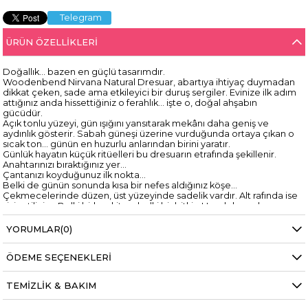
Telegram
ÜRÜN ÖZELLIKLERI
Doğallık… bazen en güçlü tasarımdır.
Woodenbend Nirvana Natural Dresuar, abartıya ihtiyaç duymadan
dikkat çeken, sade ama etkileyici bir duruş sergiler. Evinize ilk adım
attığınız anda hissettiğiniz o ferahlık… işte o, doğal ahşabın
gücüdür.
Açık tonlu yüzeyi, gün ışığını yansıtarak mekânı daha geniş ve
aydınlık gösterir. Sabah güneşi üzerine vurduğunda ortaya çıkan o
sıcak ton… günün en huzurlu anlarından birini yaratır.
Günlük hayatın küçük ritüelleri bu dresuarın etrafında şekillenir.
Anahtarınızı bıraktığınız yer…
Çantanızı koyduğunuz ilk nokta…
Belki de günün sonunda kısa bir nefes aldığınız köşe…
Çekmecelerinde düzen, üst yüzeyinde sadelik vardır. Alt rafında ise
sizin stiliniz… Belki birkaç kitap, belki bir bitki… Her dokunuşla
kişiselleşir.
Torna ayakların zarif kıvrımları, klasik bir hikâye anlatır. Ama bu
YORUMLAR
(0)
hikâye geçmişte kalmaz… modern yaşamın içinde yeniden hayat
bulur.
ÖDEME SEÇENEKLERI
Bu dresuar sadece bir eşya değil…
Evinizde huzurun ve doğallığın temsilidir.
Ve bazen en güzel şeyler…
TEMIZLIK & BAKIM
En sade olanlardır.