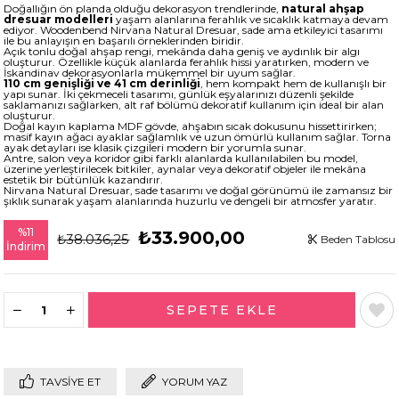
Doğallığın ön planda olduğu dekorasyon trendlerinde,
natural ahşap
dresuar modelleri
yaşam alanlarına ferahlık ve sıcaklık katmaya devam
ediyor. Woodenbend Nirvana Natural Dresuar, sade ama etkileyici tasarımı
ile bu anlayışın en başarılı örneklerinden biridir.
Açık tonlu doğal ahşap rengi, mekânda daha geniş ve aydınlık bir algı
oluşturur. Özellikle küçük alanlarda ferahlık hissi yaratırken, modern ve
İskandinav dekorasyonlarla mükemmel bir uyum sağlar.
110 cm genişliği ve 41 cm derinliği
, hem kompakt hem de kullanışlı bir
yapı sunar. İki çekmeceli tasarımı, günlük eşyalarınızı düzenli şekilde
saklamanızı sağlarken, alt raf bölümü dekoratif kullanım için ideal bir alan
oluşturur.
Doğal kayın kaplama MDF gövde, ahşabın sıcak dokusunu hissettirirken;
masif kayın ağacı ayaklar sağlamlık ve uzun ömürlü kullanım sağlar. Torna
ayak detayları ise klasik çizgileri modern bir yorumla sunar.
Antre, salon veya koridor gibi farklı alanlarda kullanılabilen bu model,
üzerine yerleştirilecek bitkiler, aynalar veya dekoratif objeler ile mekâna
estetik bir bütünlük kazandırır.
Nirvana Natural Dresuar, sade tasarımı ve doğal görünümü ile zamansız bir
şıklık sunarak yaşam alanlarında huzurlu ve dengeli bir atmosfer yaratır.
%
11
₺33.900,00
₺38.036,25
Beden Tablosu
İndirim
TAVSIYE ET
YORUM YAZ