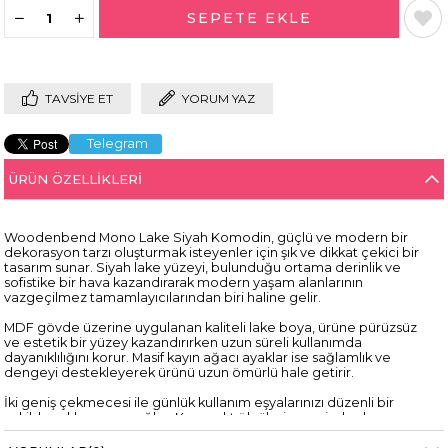
TAVSIYE ET
YORUM YAZ
Telegram
ÜRÜN ÖZELLIKLERI
Woodenbend Mono Lake Siyah Komodin, güçlü ve modern bir
dekorasyon tarzı oluşturmak isteyenler için şık ve dikkat çekici bir
tasarım sunar. Siyah lake yüzeyi, bulunduğu ortama derinlik ve
sofistike bir hava kazandırarak modern yaşam alanlarının
vazgeçilmez tamamlayıcılarından biri haline gelir.
MDF gövde üzerine uygulanan kaliteli lake boya, ürüne pürüzsüz
ve estetik bir yüzey kazandırırken uzun süreli kullanımda
dayanıklılığını korur. Masif kayın ağacı ayaklar ise sağlamlık ve
dengeyi destekleyerek ürünü uzun ömürlü hale getirir.
İki geniş çekmecesi ile günlük kullanım eşyalarınızı düzenli bir
şekilde saklamanızı sağlar. Kompakt ölçüleri sayesinde dar
alanlarda bile etkili kullanım sunar. Yatak odasında komodin,
salonda yan sehpa ya da antrede dekoratif tamamlayıcı olarak