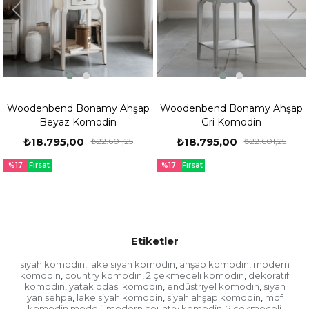
nbend Bonamy Ahşap
Woodenbend Bonamy Ahşap
Woode
Beyaz Komodin
Gri Komodin
8.795,00
₺18.795,00
₺18
₺22.601,25
₺22.601,25
sat
%17
Fırsat
%17
Fırs
ünü
Ürünü
Ürü
Etiketler
siyah komodin
lake siyah komodin
ahşap komodin
modern
,
,
,
komodin
country komodin
2 çekmeceli komodin
dekoratif
,
,
,
komodin
yatak odası komodin
endüstriyel komodin
siyah
,
,
,
yan sehpa
lake siyah komodin
siyah ahşap komodin
mdf
,
,
,
komodin modeli
modern country komodin
2 çekmeceli
,
,