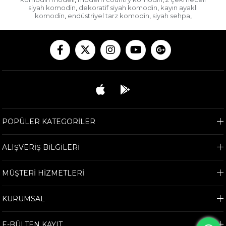
siyah komodin
dekoratif siyah komodin
kayın ayaklı
,
,
komodin
endüstriyel tarz komodin
siyah sehpa
,
,
,
POPÜLER KATEGORİLER
ALIŞVERİŞ BİLGİLERİ
MÜŞTERİ HİZMETLERİ
KURUMSAL
E-BÜLTEN KAYIT