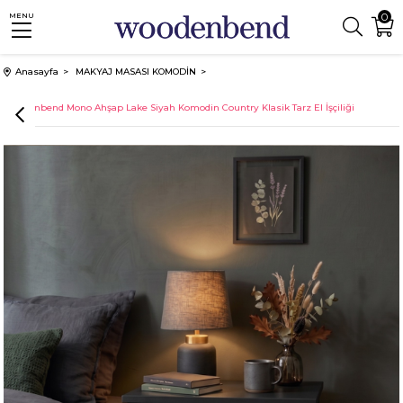
0
MENU
Anasayfa
MAKYAJ MASASI KOMODİN
Woodenbend Mono Ahşap Lake Siyah Komodin Country Klasik Tarz El İşçiliği