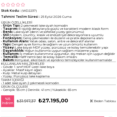
Stok Kodu
(WD2237)
Tahmini Teslim Süresi
:
25 Eylül 2026 Cuma
ÜRÜN ÖZELLİKLERİ
•
Ürün Tipi:
2 çekmeceli lake siyah komodin
•
Tasarım:
El işçiliği detaylarıyla güçlü ve karakterli modern klasik form
•
Renk:
Lake siyah (derin ve sofistike yüzey görünümü)
•
Stil:
Modern, country, klasik ve endüstriyel dekorasyonlara uyumlu
•
Fonksiyon:
Geniş çekmeceleri ile düzenli ve pratik depolama alanı
•
Kullanım Alanı:
Yatak odası, salon, antre ve dekoratif alanlar
•
Yapı:
Dengeli ayak formu ile sağlam ve uzun ömürlü kullanım
•
Yüzey:
Lake boyalı MDF yüzey, pürüzsüz ve kolay temizlenebilir yapı
•
Dayanıklılık:
Yoğun kullanıma uygun sağlam malzeme yapısı
•
Kullanım:
İç mekan kullanımına uygundur, dış mekan için uygun değildir
•
Temizlik:
Hafif nemli bez ile kolay bakım imkânı
•
Bakım:
Kimyasal, alkol bazlı ve aşındırıcı temizleyiciler kullanılmamalıdır
KULLANILAN MALZEMELER
• Gövde: 1. sınıf MDF üzeri lake boya
• Ayaklar: Masif kayın ağacı
• Kulp: Metal kulp detayları
• Yüzey: Pürüzsüz lake kaplama
TAKIM İÇERİĞİ
• 1 adet lake siyah 2 çekmeceli komodin
ÜRÜN ÖLÇÜLERİ
• Genişlik: 55 cm | Derinlik: 41 cm | Yükseklik: 65 cm
%
15
₺27.195,00
₺31.917,37
Beden Tablosu
İndirim