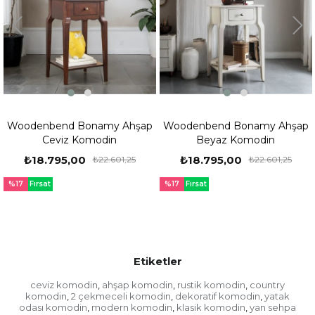
Woodenbend Bonamy Ahşap
Woodenbend Bonamy Ahşap
Ceviz Komodin
Beyaz Komodin
₺18.795,00
₺18.795,00
₺22.601,25
₺22.601,25
%17
Fırsat
%17
Fırsat
Ürünü
Ürünü
Etiketler
ceviz komodin
ahşap komodin
rustik komodin
country
,
,
,
komodin
2 çekmeceli komodin
dekoratif komodin
yatak
,
,
,
odası komodin
modern komodin
klasik komodin
yan sehpa
,
,
,