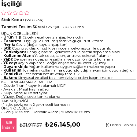
İşçiliği
Stok Kodu
(WD2234)
Tahmini Teslim Süresi
:
25 Eylül 2026 Cuma
ÜRÜN ÖZELLİKLERİ
•
Ürün Tipi:
2 çekmeceli ceviz ahşap komodin
•
Tasarım:
El işçiliği ile üretilmiş sade ve güçlü rustik form
•
Renk:
Ceviz (doğal koyu ahşap ton)
•
Stil:
Country, klasik, rustik ve modern dekorasyon ile uyumlu
•
Fonksiyon:
Geniş iç hacimli çekmeceleri ile pratik depolama alanı
•
Kullanım Alanı:
Yatak odası, salon, antre ve dekoratif alanlar
•
Yapı:
Dengeli ayak yapısı ile sağlam ve uzun ömürlü kullanım
•
Yüzey:
Kayın kaplamalı doğal ahşap dokulu estetik yüzey
•
Dayanıklılık:
Yoğun kullanıma uygun sağlam malzeme yapısı
•
Kullanım:
İç mekan kullanımına uygundur, dış mekan için uygun değildir
•
Temizlik:
Hafif nemli bez ile kolay temizlik
•
Bakım:
Kimyasal ve alkol bazlı temizleyicilerden kaçınılmalıdır
KULLANILAN MALZEMELER
• Gövde: 1. sınıf kayın kaplamalı MDF
• Ayaklar: Masif kayın ağacı
• Kulp: Metal kulp detayları
• Yüzey: Doğal ceviz ton kaplama
TAKIM İÇERİĞİ
• 1 adet ceviz renk 2 çekmeceli komodin
ÜRÜN ÖLÇÜLERİ
• Genişlik: 55 cm | Derinlik: 41 cm | Yükseklik: 65 cm
%
18
₺26.145,00
₺31.917,37
Beden Tablosu
İndirim