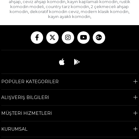
ahşap
ceviz ahşap komodin
kayın kaplamalı komodin
rustik
,
,
,
komodin modeli
country tarz komodin
2 çekmeceli ahşap
,
,
komodin
dekoratif komodin ceviz
modern klasik komodin
,
,
,
kayın ayaklı komodin
,
POPÜLER KATEGORİLER
ALIŞVERİŞ BİLGİLERİ
MÜŞTERİ HİZMETLERİ
KURUMSAL