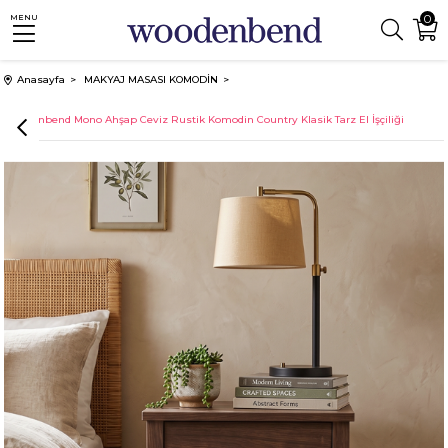
0
MENU
Anasayfa
MAKYAJ MASASI KOMODİN
Woodenbend Mono Ahşap Ceviz Rustik Komodin Country Klasik Tarz El İşçiliği