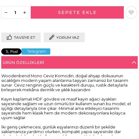
TAVSIYE ET
YORUM YAZ
Telegram
ÜRÜN ÖZELLIKLERI
Woodenbend Mono Ceviz Komodin, doğal ahşap dokusunun
sıcaklığını modern yaşam alanlarına taşıyan zamansız bir tasarım
sunar. Ceviz renginin güçlü ve karakterli duruşu, rustik detaylarla
birleşerek mekâna derinlik ve şıklık kazandırır.
Kayın kaplamalı MDF gövdesi ve masif kayın ağacı ayakları
sayesinde sağlam ve uzun ömürlü bir kullanım sunan bu model, el
işçiliği detaylarıyla öne çıkar. Minimal ama etkileyici tasarımı
sayesinde hem klasik hem de modern dekorasyonlara kolayca
uyum sağlar.
İki geniş çekmecesi, günlük eşyalarınızı düzenli bir şekilde
saklamanıza yardımcı olurken, kompakt yapısı sayesinde dar
alanlarda bile rahat kullanım imkânı sunar. Yatak odasında