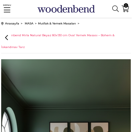
0
MENU
Anasayfa
MASA
Mutfak & Yemek Masaları
Woodenbend Mirla Natural Beyaz 80x130 cm Oval Yemek Masası – Bohem &
İskandinav Tarz