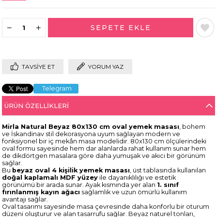
TAVSIYE ET
YORUM YAZ
Telegram
ÜRÜN ÖZELLIKLERI
Mirla Natural Beyaz 80x130 cm oval yemek masası
, bohem
ve İskandinav stil dekorasyona uyum sağlayan modern ve
fonksiyonel bir iç mekân masa modelidir. 80x130 cm ölçülerindeki
oval formu sayesinde hem dar alanlarda rahat kullanım sunar hem
de dikdörtgen masalara göre daha yumuşak ve akıcı bir görünüm
sağlar.
Bu
beyaz oval 4 kişilik yemek masası
, üst tablasında kullanılan
doğal kaplamalı MDF yüzey
ile dayanıklılığı ve estetik
görünümü bir arada sunar. Ayak kısmında yer alan
1. sınıf
fırınlanmış kayın ağacı
sağlamlık ve uzun ömürlü kullanım
avantajı sağlar.
Oval tasarımı sayesinde masa çevresinde daha konforlu bir oturum
düzeni oluşturur ve alan tasarrufu sağlar. Beyaz naturel tonları,