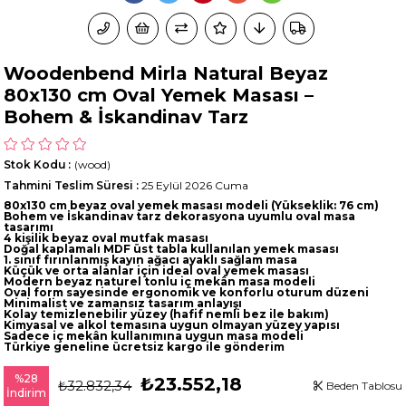
Woodenbend Mirla Natural Beyaz
80x130 cm Oval Yemek Masası –
Bohem & İskandinav Tarz
Stok Kodu
(wood)
Tahmini Teslim Süresi
:
25 Eylül 2026 Cuma
80x130 cm beyaz oval yemek masası modeli
(Yükseklik: 76 cm)
Bohem ve İskandinav tarz dekorasyona uyumlu oval masa
tasarımı
4 kişilik beyaz oval mutfak masası
Doğal kaplamalı MDF üst tabla kullanılan yemek masası
1. sınıf fırınlanmış kayın ağacı ayaklı sağlam masa
Küçük ve orta alanlar için ideal oval yemek masası
Modern beyaz naturel tonlu iç mekân masa modeli
Oval form sayesinde ergonomik ve konforlu oturum düzeni
Minimalist ve zamansız tasarım anlayışı
Kolay temizlenebilir yüzey (hafif nemli bez ile bakım)
Kimyasal ve alkol temasına uygun olmayan yüzey yapısı
Sadece iç mekân kullanımına uygun masa modeli
Türkiye geneline ücretsiz kargo ile gönderim
%
28
₺23.552,18
₺32.832,34
Beden Tablosu
İndirim