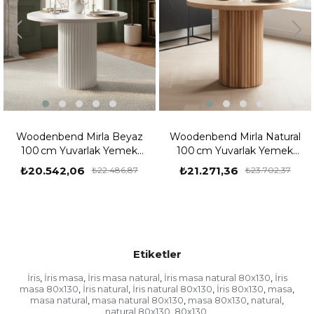
yaz
Woodenbend Mirla Natural
Woodenbend Mirla Cev
ek
100 cm Yuvarlak Yemek
100 cm Yuvarlak Yeme
inav
Masası – Bohem & İskandinav
Masası – Bohem & İskand
₺21.271,36
₺21.271,36
87
₺23.702,37
₺23.702,3
Tarz
Tarz
Etiketler
İris
İris masa
İris masa natural
İris masa natural 80x130
İris
,
,
,
,
masa 80x130
İris natural
İris natural 80x130
İris 80x130
masa
,
,
,
,
,
masa natural
masa natural 80x130
masa 80x130
natural
,
,
,
,
natural 80x130
80x130
,
,