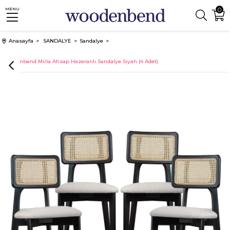
0
MENU
Anasayfa
SANDALYE
Sandalye
Woodenbend Mirla Ahsap Hazeranlı Sandalye Siyah (4 Adet)