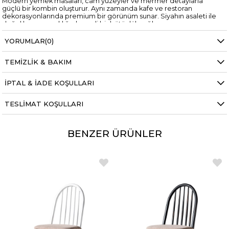
Modern yemek masaları, cam yüzeyler ve mermer detaylarla
güçlü bir kombin oluşturur. Aynı zamanda kafe ve restoran
dekorasyonlarında premium bir görünüm sunar. Siyahın asaleti ile
doğal hasırın sıcaklığı dengeli bir bütünlük sağlar.
4’lü set olarak sunulan Mirla Siyah Sandalye, hem ev hem ticari
YORUMLAR
(0)
kullanım için idealdir. Uzun ömürlü yapısı, modern tasarım dili ve
doğal detaylarıyla dekorasyona değer katar.
TEMIZLIK & BAKIM
İPTAL & İADE KOŞULLARI
TESLIMAT KOŞULLARI
BENZER ÜRÜNLER