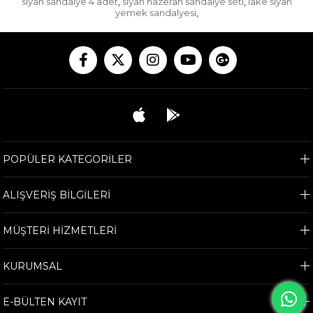
siyah sandalye 4 adet
siyah hazeran sandalye seti
lake siyah
,
,
yemek sandalyesi
,
POPÜLER KATEGORİLER
ALIŞVERİŞ BİLGİLERİ
MÜŞTERİ HİZMETLERİ
KURUMSAL
E-BÜLTEN KAYIT