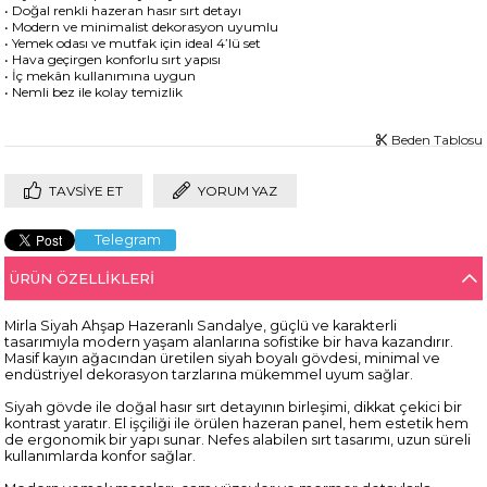
• Doğal renkli hazeran hasır sırt detayı
• Modern ve minimalist dekorasyon uyumlu
• Yemek odası ve mutfak için ideal 4’lü set
• Hava geçirgen konforlu sırt yapısı
• İç mekân kullanımına uygun
• Nemli bez ile kolay temizlik
Beden Tablosu
TAVSIYE ET
YORUM YAZ
Telegram
ÜRÜN ÖZELLIKLERI
Mirla Siyah Ahşap Hazeranlı Sandalye, güçlü ve karakterli
tasarımıyla modern yaşam alanlarına sofistike bir hava kazandırır.
Masif kayın ağacından üretilen siyah boyalı gövdesi, minimal ve
endüstriyel dekorasyon tarzlarına mükemmel uyum sağlar.
Siyah gövde ile doğal hasır sırt detayının birleşimi, dikkat çekici bir
kontrast yaratır. El işçiliği ile örülen hazeran panel, hem estetik hem
de ergonomik bir yapı sunar. Nefes alabilen sırt tasarımı, uzun süreli
kullanımlarda konfor sağlar.