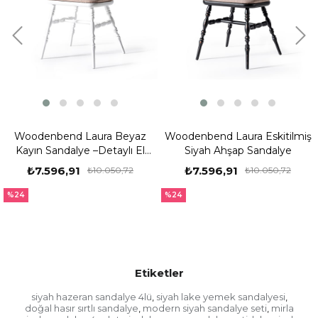
Woodenbend Laura Beyaz
Woodenbend Laura Eskitilmiş
Kayın Sandalye –Detaylı El
Siyah Ahşap Sandalye
İşçiliği
₺7.596,91
₺7.596,91
₺10.050,72
₺10.050,72
%24
%24
Etiketler
siyah hazeran sandalye 4lü
siyah lake yemek sandalyesi
,
,
doğal hasır sırtlı sandalye
modern siyah sandalye seti
mirla
,
,