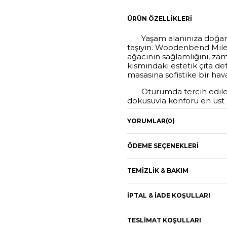
ÜRÜN ÖZELLIKLERI
Yaşam alanınıza doğanın s
taşıyın. Woodenbend Milena
ağacının sağlamlığını, zama
kısmındaki estetik çıta de
masasına sofistike bir hava
Oturumda tercih edilen
dokusuyla konforu en üst s
mekana ferahlık verir. İsk
için vazgeçilmez bir tamam
YORUMLAR
(0)
ÖDEME SEÇENEKLERI
TEMIZLIK & BAKIM
İPTAL & İADE KOŞULLARI
TESLIMAT KOŞULLARI