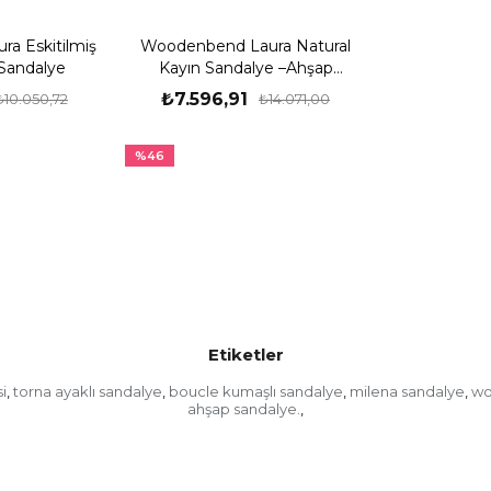
a Eskitilmiş
Woodenbend Laura Natural
Sandalye
Kayın Sandalye –Ahşap
Detaylı El İşçiliği
₺7.596,91
₺10.050,72
₺14.071,00
%46
Etiketler
i
torna ayaklı sandalye
boucle kumaşlı sandalye
milena sandalye
wo
,
,
,
,
ahşap sandalye.
,