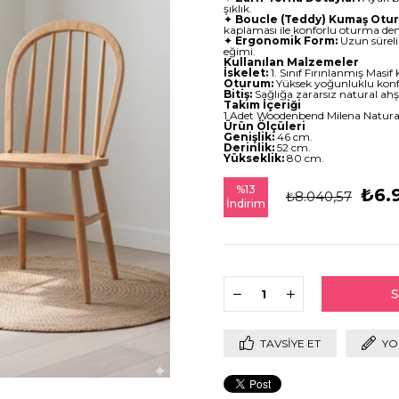
şıklık.
✦
Boucle (Teddy) Kumaş Otu
kaplaması ile konforlu oturma de
✦
Ergonomik Form:
Uzun süreli 
eğimi.
Kullanılan Malzemeler
İskelet:
1. Sınıf Fırınlanmış Masif
Oturum:
Yüksek yoğunluklu konf
Bitiş:
Sağlığa zararsız natural ah
Takım İçeriği
1 Adet Woodenbend Milena Natural
Ürün Ölçüleri
Genişlik:
46 cm.
Derinlik:
52 cm.
Yükseklik:
80 cm.
%
13
₺6.
₺8.040,57
İndirim
TAVSIYE ET
YO