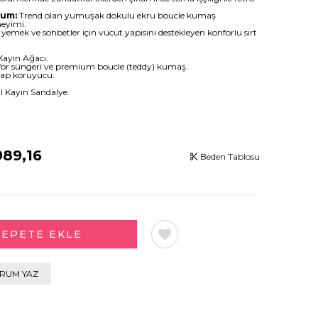
rum:
Trend olan yumuşak dokulu ekru boucle kumaş
neyimi.
yemek ve sohbetler için vücut yapısını destekleyen konforlu sırt
 Kayın Ağacı.
or süngeri ve premium boucle (teddy) kumaş.
şap koruyucu.
 Kayın Sandalye.
989,16
Beden Tablosu
RUM YAZ