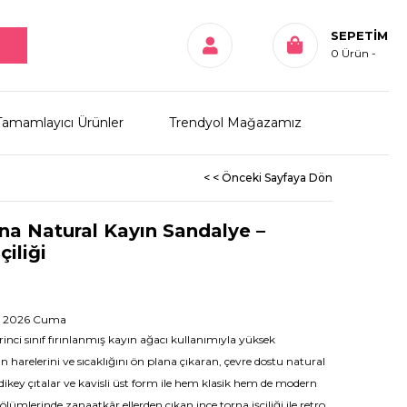
SEPETIM
0
Ürün
Tamamlayıcı Ürünler
Trendyol Mağazamız
< < Önceki Sayfaya Dön
a Natural Kayın Sandalye –
çiliği
ül 2026 Cuma
rinci sınıf fırınlanmış kayın ağacı kullanımıyla yüksek
 harelerini ve sıcaklığını ön plana çıkaran, çevre dostu natural
dikey çıtalar ve kavisli üst form ile hem klasik hem de modern
lümlerinde zanaatkâr ellerden çıkan ince torna işçiliği ile retro