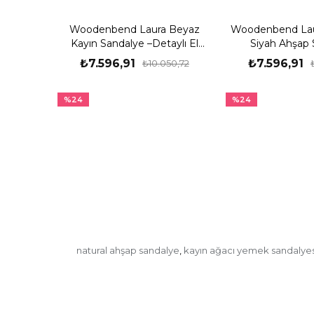
Woodenbend Laura Beyaz
Woodenbend Laur
Kayın Sandalye –Detaylı El
Siyah Ahşap 
İşçiliği
₺7.596,91
₺7.596,91
₺10.050,72
%24
%24
natural ahşap sandalye
kayın ağacı yemek sandalyes
,