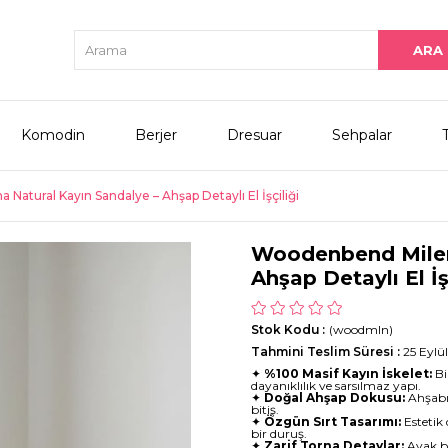
Komodin
Berjer
Dresuar
Sehpalar
atural Kayın Sandalye – Ahşap Detaylı El İşçiliği
Woodenbend Milen
Ahşap Detaylı El İş
Stok Kodu
(woodmln)
Tahmini Teslim Süresi
:
25 Eyl
✦
%100 Masif Kayın İskelet:
Bi
dayanıklılık ve sarsılmaz yapı.
✦
Doğal Ahşap Dokusu:
Ahşabın
bitiş.
✦
Özgün Sırt Tasarımı:
Estetik 
bir duruş.
✦
Zarif Torna Detaylar:
Ayak bö