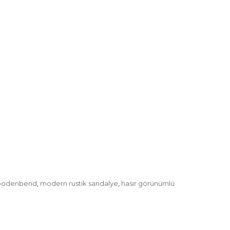
odenbend
modern rustik sandalye
hasır görünümlü
,
,