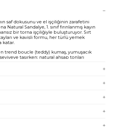
af dokusunu ve el işçiliğinin zarafetini
 Natural Sandalye, 1. sınıf fırınlanmış kayın
nsız bir torna işçiliğiyle buluşturuyor. Sırt
tayları ve kavisli formu, her türlü yemek
 katar.
 trend boucle (teddy) kumaş, yumuşacık
eviyeye taşırken; natural ahşap tonları
andinav, Rustik ve Modern dekorasyon stilleri
layıcıdır.