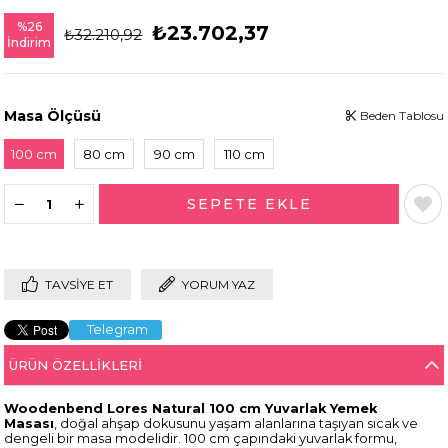
%
26
₺23.702,37
₺32.210,92
İndirim
Masa Ölçüsü
Beden Tablosu
100 cm
80 cm
90 cm
110 cm
TAVSIYE ET
YORUM YAZ
Telegram
ÜRÜN ÖZELLIKLERI
Woodenbend Lores Natural 100 cm Yuvarlak Yemek
Masası
, doğal ahşap dokusunu yaşam alanlarına taşıyan sıcak ve
dengeli bir masa modelidir. 100 cm çapındaki yuvarlak formu,