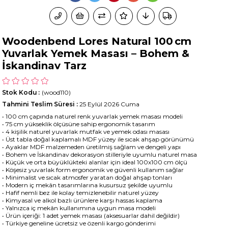
Woodenbend Lores Natural 100 cm
Yuvarlak Yemek Masası – Bohem &
İskandinav Tarz
Stok Kodu
(wood110)
Tahmini Teslim Süresi
:
25 Eylül 2026 Cuma
• 100 cm çapında naturel renk yuvarlak yemek masası modeli
• 75 cm yükseklik ölçüsüne sahip ergonomik tasarım
• 4 kişilik naturel yuvarlak mutfak ve yemek odası masası
• Üst tabla doğal kaplamalı MDF yüzey ile sıcak ahşap görünümü
• Ayaklar MDF malzemeden üretilmiş sağlam ve dengeli yapı
• Bohem ve İskandinav dekorasyon stilleriyle uyumlu naturel masa
• Küçük ve orta büyüklükteki alanlar için ideal 100x100 cm ölçü
• Köşesiz yuvarlak form ergonomik ve güvenli kullanım sağlar
• Minimalist ve sıcak atmosfer yaratan doğal ahşap tonları
• Modern iç mekân tasarımlarına kusursuz şekilde uyumlu
• Hafif nemli bez ile kolay temizlenebilir naturel yüzey
• Kimyasal ve alkol bazlı ürünlere karşı hassas kaplama
• Yalnızca iç mekân kullanımına uygun masa modeli
• Ürün içeriği: 1 adet yemek masası (aksesuarlar dahil değildir)
• Türkiye geneline ücretsiz ve özenli kargo gönderimi