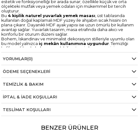
estetik ve fonksiyonelliği bir arada sunar; özellikle küçük ve orta
ölçekteki mutfak veya yemek odaları için mükemmel bir tercih
oluşturur.
Bu
4 kişilik naturel yuvarlak yemek masası
, üst tablasında
kullanılan doğal kaplamalı MDF yüzey ile ahşabın sıcak hissini ön
plana çıkarır. Dayanıklı MDF ayak yapısı ise uzun ömürlü bir kullanım
avantajı sağlar. Yuvarlak tasarım, masa etrafında daha akıcı ve
konforlu bir oturum düzeni sağlar.
Bohem, İskandinav ve minimalist dekorasyon stilleriyle uyumlu olan
bu model yalnızca
iç mekân kullanımına uygundur
. Temizliği
hafif nemli bezle kolayca yapılabilir; yüzeyin korunması için
kimyasal, dezenfektan ve keskin alkol içeren ürünlerden
kaçınılmalıdır.
YORUMLAR
(0)
100 cm naturel yuvarlak mutfak masası
,
modern naturel
yemek masası
,
ahşap tonlu yuvarlak masa modeli
ve
küçük
ÖDEME SEÇENEKLERI
alanlar için kompakt masa seçeneği
arayan kullanıcılar için
hem estetik hem de fonksiyonel bir çözümdür. Türkiye'nin her
yerine özenle paketlenerek ücretsiz kargo ile teslim edilir.
TEMIZLIK & BAKIM
İPTAL & İADE KOŞULLARI
TESLIMAT KOŞULLARI
BENZER ÜRÜNLER