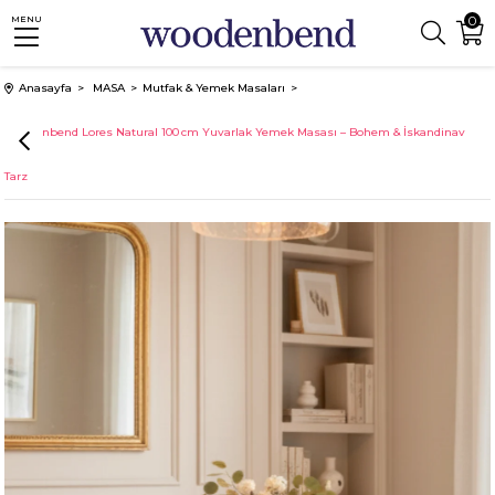
0
MENU
Anasayfa
MASA
Mutfak & Yemek Masaları
Woodenbend Lores Natural 100 cm Yuvarlak Yemek Masası – Bohem & İskandinav
Tarz