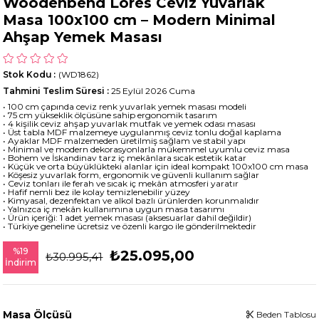
Woodenbend Lores Ceviz Yuvarlak
Masa 100x100 cm – Modern Minimal
Ahşap Yemek Masası
Stok Kodu
(WD1862)
Tahmini Teslim Süresi
:
25 Eylül 2026 Cuma
• 100 cm çapında ceviz renk yuvarlak yemek masası modeli
• 75 cm yükseklik ölçüsüne sahip ergonomik tasarım
• 4 kişilik ceviz ahşap yuvarlak mutfak ve yemek odası masası
• Üst tabla MDF malzemeye uygulanmış ceviz tonlu doğal kaplama
• Ayaklar MDF malzemeden üretilmiş sağlam ve stabil yapı
• Minimal ve modern dekorasyonlarla mükemmel uyumlu ceviz masa
• Bohem ve İskandinav tarz iç mekânlara sıcak estetik katar
• Küçük ve orta büyüklükteki alanlar için ideal kompakt 100x100 cm masa
• Köşesiz yuvarlak form, ergonomik ve güvenli kullanım sağlar
• Ceviz tonları ile ferah ve sıcak iç mekân atmosferi yaratır
• Hafif nemli bez ile kolay temizlenebilir yüzey
• Kimyasal, dezenfektan ve alkol bazlı ürünlerden korunmalıdır
• Yalnızca iç mekân kullanımına uygun masa tasarımı
• Ürün içeriği: 1 adet yemek masası (aksesuarlar dahil değildir)
• Türkiye geneline ücretsiz ve özenli kargo ile gönderilmektedir
%
19
₺25.095,00
₺30.995,41
İndirim
Masa Ölçüsü
Beden Tablosu