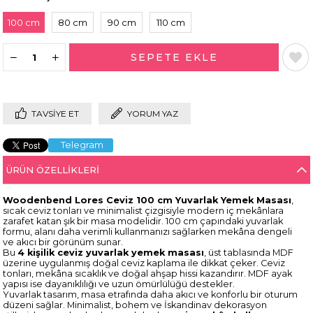
100 cm
80 cm
90 cm
110 cm
TAVSIYE ET
YORUM YAZ
Telegram
ÜRÜN ÖZELLIKLERI
Woodenbend Lores Ceviz 100 cm Yuvarlak Yemek Masası
,
sıcak ceviz tonları ve minimalist çizgisiyle modern iç mekânlara
zarafet katan şık bir masa modelidir. 100 cm çapındaki yuvarlak
formu, alanı daha verimli kullanmanızı sağlarken mekâna dengeli
ve akıcı bir görünüm sunar.
Bu
4 kişilik ceviz yuvarlak yemek masası
, üst tablasında MDF
üzerine uygulanmış doğal ceviz kaplama ile dikkat çeker. Ceviz
tonları, mekâna sıcaklık ve doğal ahşap hissi kazandırır. MDF ayak
yapısı ise dayanıklılığı ve uzun ömürlülüğü destekler.
Yuvarlak tasarım, masa etrafında daha akıcı ve konforlu bir oturum
düzeni sağlar. Minimalist, bohem ve İskandinav dekorasyon