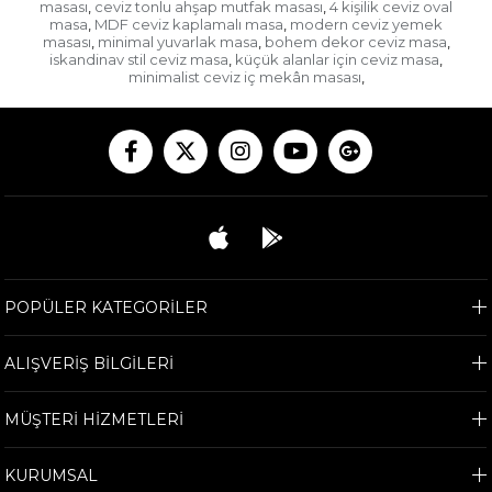
masası
ceviz tonlu ahşap mutfak masası
4 kişilik ceviz oval
,
,
masa
MDF ceviz kaplamalı masa
modern ceviz yemek
,
,
masası
minimal yuvarlak masa
bohem dekor ceviz masa
,
,
,
iskandinav stil ceviz masa
küçük alanlar için ceviz masa
,
,
minimalist ceviz iç mekân masası
,
POPÜLER KATEGORİLER
ALIŞVERİŞ BİLGİLERİ
MÜŞTERİ HİZMETLERİ
KURUMSAL