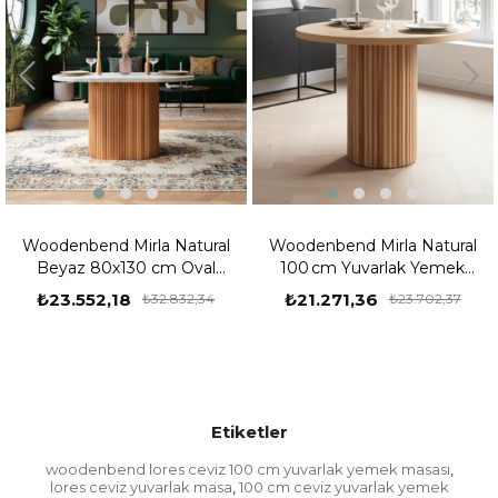
tural
Woodenbend Mirla Natural
Woodenbend Mirla B
100 cm Yuvarlak Yemek
100 cm Yuvarlak Ye
em &
Masası – Bohem & İskandinav
Masası – Bohem & İska
₺21.271,36
₺20.542,06
2,34
₺23.702,37
₺22.486
Tarz
Tarz
Etiketler
woodenbend lores ceviz 100 cm yuvarlak yemek masası
,
lores ceviz yuvarlak masa
100 cm ceviz yuvarlak yemek
,