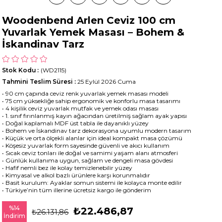
Woodenbend Arlen Ceviz 100 cm
Yuvarlak Yemek Masası – Bohem &
İskandinav Tarz
Stok Kodu
(WD2115)
Tahmini Teslim Süresi
:
25 Eylül 2026 Cuma
• 90 cm çapında ceviz renk yuvarlak yemek masası modeli
• 75 cm yüksekliğe sahip ergonomik ve konforlu masa tasarımı
• 4 kişilik ceviz yuvarlak mutfak ve yemek odası masası
• 1. sınıf fırınlanmış kayın ağacından üretilmiş sağlam ayak yapısı
• Doğal kaplamalı MDF üst tabla ile dayanıklı yüzey
• Bohem ve İskandinav tarz dekorasyona uyumlu modern tasarım
• Küçük ve orta ölçekli alanlar için ideal kompakt masa çözümü
• Köşesiz yuvarlak form sayesinde güvenli ve akıcı kullanım
• Sıcak ceviz tonları ile doğal ve samimi yaşam alanı atmosferi
• Günlük kullanıma uygun, sağlam ve dengeli masa gövdesi
• Hafif nemli bez ile kolay temizlenebilir yüzey
• Kimyasal ve alkol bazlı ürünlere karşı korunmalıdır
• Basit kurulum: Ayaklar somun sistemi ile kolayca monte edilir
• Türkiye’nin tüm illerine ücretsiz kargo ile gönderim
%
14
₺22.486,87
₺26.131,86
İndirim