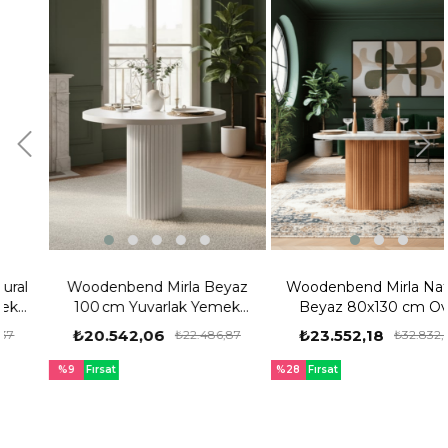
Woodenbend Mirla Beyaz
Woodenbend Mirla Natural
100 cm Yuvarlak Yemek
Beyaz 80x130 cm Oval
Masası – Bohem & İskandinav
Yemek Masası – Bohem &
₺20.542,06
₺23.552,18
₺22.486,87
₺32.832,34
Tarz
İskandinav Tarz
%9
Fırsat
%28
Fırsat
Ürünü
Ürünü