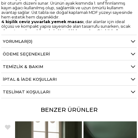
bir oturum düzeni sunar. Ürünün ayak kısmında 1. sınıf fırınlanmış
kayın ağacı kullanılmış olup, sağlamlık ve uzun ömürlü kullanım
avantajı sağlar. Üst tabla ise doğal kaplamalı MDF yüzeyi sayesinde
hem estetik hem dayanıklıdır.
4 kişilik ceviz yuvarlak yemek masası
, dar alanlar için ideal
ölçüsü ve kompakt yapısı sayesinde alan tasarrufu sunarken, sıcak
ahşap tonuyla mekâna doğal bir şıklık kazandırır. Günlük kullanım
için uygun olan yüzey, hafif nemli bez ile kolayca temizlenebilir.
Kimyasal, dezenfektan ve keskin alkol içeren ürünlerden uzak
YORUMLAR
(0)
tutulması önerilir.
Kurulumu oldukça pratiktir; masa ayakları somun sistemi ile kolayca
ÖDEME SEÇENEKLERI
monte edilir. Türkiye’nin tüm illerine ücretsiz kargo ile
gönderilmektedir.
Bohem dekorasyon ceviz masa, İskandinav tarz yuvarlak yemek
TEMIZLIK & BAKIM
masası, küçük alanlar için modern ahşap masa ve 4 kişilik kompakt
mutfak masası arayanlar için estetik ve dayanıklılığı bir arada sunan
güçlü bir alternatiftir.
İPTAL & İADE KOŞULLARI
TESLIMAT KOŞULLARI
BENZER ÜRÜNLER