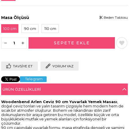
Masa Ölçüsü
Beden Tablosu
100 cm
90 cm
110 cm
TAVSIYE ET
YORUM YAZ
Telegram
ÜRÜN ÖZELLIKLERI
Woodenbend Arlen Ceviz 90 cm Yuvarlak Yemek Masası
,
doğal ceviz tonları ve yalın tasarım çizgisiyle hem modern hem de
sıcak bir atmosfer oluşturur. Bohem ve İskandinav stilin zarif
dokunuşlarını bir araya getiren bu model, özellikle küçük ve orta
büyüklükteki mutfak ve yemek alanları için fonksiyonel bir
çözümdür.
90 cm çapındaki yuvarlak formu, masa etrafında dengeli ve samimi