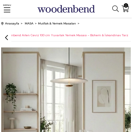
0
MENU
Anasayfa
MASA
Mutfak & Yemek Masaları
Woodenbend Arlen Ceviz 100 cm Yuvarlak Yemek Masası – Bohem & İskandinav Tarz