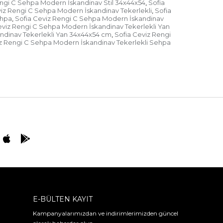
engi C Sehpa Modern İskandinav Stil 34x44x54
Sofia
,
viz Rengi C Sehpa Modern İskandinav Tekerlekli
Sofia
,
ehpa
Sofia Ceviz Rengi C Sehpa Modern İskandinav
,
eviz Rengi C Sehpa Modern İskandinav Tekerlekli Yan
ndinav Tekerlekli Yan 34x44x54 cm
Sofia Ceviz Rengi
,
iz Rengi C Sehpa Modern İskandinav Tekerlekli Sehpa
E-BÜLTEN KAYIT
Kampanyalarımızdan ve indirimlerimizden güncel