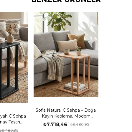
Sofia Natural C Sehpa – Doğal
iyah C Sehpa
Kayın Kaplama, Modern
nav Tasarım,
İskandinav Tasarım Tekerlekli
₺7.718,46
₺9.480,95
an Sehpa,
Yan Sehpa (34x44x54 cm)
₺9.480,95