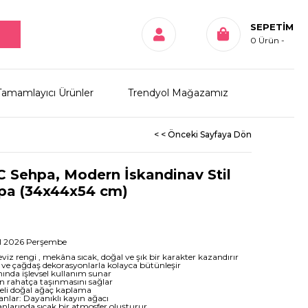
SEPETIM
0
Ürün
Tamamlayıcı Ürünler
Trendyol Mağazamız
< < Önceki Sayfaya Dön
C Sehpa, Modern İskandinav Stil
hpa (34x44x54 cm)
ül 2026 Perşembe
viz rengi , mekâna sıcak, doğal ve şık bir karakter kazandırır
 ve çağdaş dekorasyonlarla kolayca bütünleşir
ında işlevsel kullanım sunar
ın rahatça taşınmasını sağlar
eli doğal ağaç kaplama
manlar: Dayanıklı kayın ağacı
arında sıcak bir atmosfer oluşturur