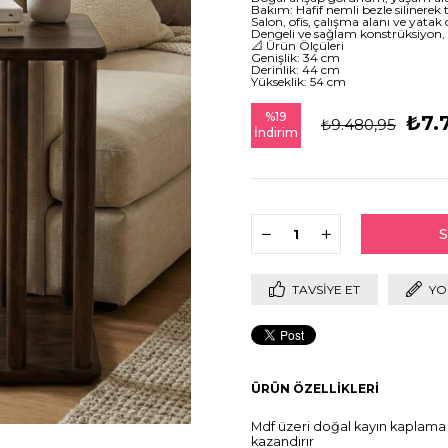
Bakım: Hafif nemli bezle silinerek 
Salon, ofis, çalışma alanı ve yatak
Dengeli ve sağlam konstrüksiyon, 
📐 Ürün Ölçüleri
Genişlik: 34 cm
Derinlik: 44 cm
Yükseklik: 54 cm
%
19
₺7.
₺9.480,95
İndirim
TAVSIYE ET
YO
ÜRÜN ÖZELLIKLERI
Mdf üzeri doğal kayın kaplama ,
kazandırır