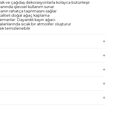
sik ve çağdaş dekorasyonlarla kolayca bütünleşir
yanında işlevsel kullanım sunar
panın rahatça taşınmasını sağlar
aliteli doğal ağaç kaplama
elemanlar: Dayanıklı kayın ağacı
anlarında sıcak bir atmosfer oluşturur
rek temizlenebilir
tak odası için çok amaçlı kullanım
n, güvenli kullanım sağlar