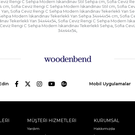
Ceviz Rengi C Sehpa Modern İskandinav Stil Sehpa cm
Sofia Ceviz R
,
54 cm
Sofia Ceviz Rengi C Sehpa Modern İskandinav Stil cm
Sofia Ce
,
,
i Yan
Sofia Ceviz Rengi C Sehpa Modern İskandinav Tekerlekli Yan S
,
 Sehpa Modern İskandinav Tekerlekli Yan Sehpa 34x44x54 cm
Sofia C
,
inav Tekerlekli Yan 34x44x54
Sofia Ceviz Rengi C Sehpa Modern İska
,
 Ceviz Rengi C Sehpa Modern İskandinav Tekerlekli Sehpa
Sofia Cev
,
34x44x54
,
Edin
Mobil Uygulamalar
LERİ
MÜŞTERİ HİZMETLERİ
KURUMSAL
Yardım
Hakkımızda