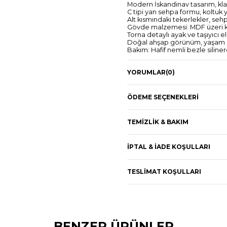
Modern İskandinav tasarım, kla
C tipi yan sehpa formu, koltuk 
Alt kısmındaki tekerlekler, seh
Gövde malzemesi: MDF üzeri k
Torna detaylı ayak ve taşıyıcı 
Doğal ahşap görünüm, yaşam al
Bakım: Hafif nemli bezle siline
Salon, ofis, çalışma alanı ve ya
Dengeli ve sağlam konstrüksiyo
YORUMLAR
(0)
📐 Ürün Ölçüleri
Genişlik: 34 cm
Derinlik: 44 cm
Yükseklik: 54 cm
ÖDEME SEÇENEKLERI
TEMIZLIK & BAKIM
İPTAL & İADE KOŞULLARI
TESLIMAT KOŞULLARI
BENZER ÜRÜNLER