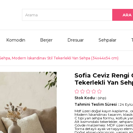
Komodin
Berjer
Dresuar
Sehpalar
 Sehpa, Modern İskandinav Stil Tekerlekli Yan Sehpa (34x44x54 cm)
Sofia Ceviz Rengi 
Tekerlekli Yan Se
Stok Kodu
(shp)
Tahmini Teslim Süresi
:
24 Eyl
Mdf üzeri doğal kayın kaplama , ce
Modern İskandinav tasarım, klasik
C tipi yan sehpa formu, koltuk yan
Alt kısmındaki tekerlekler, sehpan
Gövde malzemesi: MDF üzeri kalit
Torna detaylı ayak ve taşıyıcı ele
Doğal ahşap görünüm, yaşam alanl