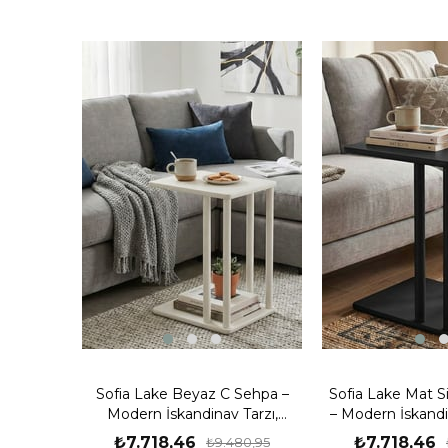
Sofia Lake Beyaz C Sehpa –
Sofia Lake Mat S
Modern İskandinav Tarzı,
– Modern İskandi
Tekerlekli MDF Lake Boya Yan
Tekerlekli Y
₺7.718,46
₺7.718,46
₺9.480,95