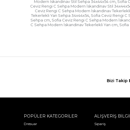
Modern İskandinav Stil Sehpa 34x44x54 cm
Sofia 
,
Ceviz Rengi C Sehpa Modern İskandinav Stil 34x44x
Ceviz Rengi C Sehpa Modern İskandinav Tekerlekl
Tekerlekli Yan Sehpa 34x44x54
Sofia Ceviz Rengi C
,
Sehpa cm
Sofia Ceviz Rengi C Sehpa Modern İskand
,
C Sehpa Modern İskandinav Tekerlekli Yan cm
Sofia
,
Bizi Takip 
POPÜLER KATEGORİLER
ALIŞVERİŞ BİLGİ
Dresuar
Sipariş