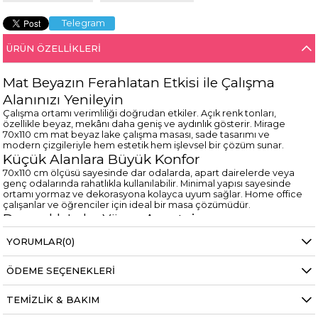
Telegram
ÜRÜN ÖZELLIKLERI
Mat Beyazın Ferahlatan Etkisi ile Çalışma
Alanınızı Yenileyin
Çalışma ortamı verimliliği doğrudan etkiler. Açık renk tonları,
özellikle beyaz, mekânı daha geniş ve aydınlık gösterir. Mirage
70x110 cm mat beyaz lake çalışma masası, sade tasarımı ve
modern çizgileriyle hem estetik hem işlevsel bir çözüm sunar.
Küçük Alanlara Büyük Konfor
70x110 cm ölçüsü sayesinde dar odalarda, apart dairelerde veya
genç odalarında rahatlıkla kullanılabilir. Minimal yapısı sayesinde
ortamı yormaz ve dekorasyona kolayca uyum sağlar. Home office
çalışanlar ve öğrenciler için ideal bir masa çözümüdür.
Dayanıklı Lake Yüzey Avantajı
Mat beyaz lake kaplama yüzey, hem şık bir görünüm hem de
YORUMLAR
(0)
dayanıklılık sunar. Pürüzsüz yapısı sayesinde kolay temizlenir ve
uzun süre estetik görünümünü korur. Masif kayın ayaklar ise
sağlamlık ve güvenli kullanım sağlar.
ÖDEME SEÇENEKLERI
Modern ve Country Dekorasyonla Uyum
Mat beyaz ton; ahşap aksesuarlar, bej ve gri tonlar, metal detaylar
TEMIZLIK & BAKIM
ve doğal tekstil ürünleriyle mükemmel uyum sağlar. İster modern
ister country tarzda dekore edilmiş alanlarda rahatlıkla kullanılabilir.