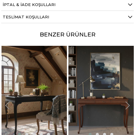
Evinizde sade, ferah ve fonksiyonel bir çalışma alanı oluşturmak
İPTAL & İADE KOŞULLARI
istiyorsanız Mirage mat beyaz lake çalışma masası güçlü bir
tercihtir.
TESLIMAT KOŞULLARI
BENZER ÜRÜNLER