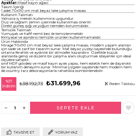
Ayaklar:
Masif kayın ağacı
Takım İçeriği
1 adet 70x110 cm mat beyaz lake çalışma masası
Kullanım Talimatı
Yalnızca iç mekân kullanımına uygundur.
Düz ve sağlam zemin üzerinde kullanılması önerilir.
Direkt güneş ışığı ve yoğun nemden korunmalıdır.
Temizlik Talimatı
Yumuşak ve hafif nemli bez ile temizlenmelidir.
Kimyasal ve aşındırıcı temizlik ürünleri kullanılmamalıdır.
Ürün Hakkında
Mirage 70x110 cm mat beyaz lake çalışma masası, modern yaşam alanları
için sade ve zarif bir tasarım sunar. Mat beyaz yüzeyi sayesinde bulunduğu
ortama ferahlık ve aydınlık bir atmosfer kazandırır. Özellikle küçük
alanlarda geniş ve düzenli bir çalışma alanı oluşturmak isteyenler için ideal
ölçülere sahiptir.
sınıf MDF gövdesi ve masif kayın ayak yapısı, hem estetik hem de dayanıklı
bir kullanım deneyimi sunar. Minimal çizgileri sayesinde hem modern hem
de country tarz dekorasyonlarla rahatlıkla kombinlenebilir.
%
17
₺31.699,96
₺38.192,73
Beden Tablosu
İndirim
TAVSIYE ET
YORUM YAZ