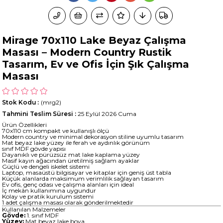
Mirage 70x110 Lake Beyaz Çalışma
Masası – Modern Country Rustik
Tasarım, Ev ve Ofis İçin Şık Çalışma
Masası
Stok Kodu
(mrg2)
Tahmini Teslim Süresi
:
25 Eylül 2026 Cuma
Ürün Özellikleri
70x110 cm kompakt ve kullanışlı ölçü
Modern country ve minimal dekorasyon stiline uyumlu tasarım
Mat beyaz lake yüzey ile ferah ve aydınlık görünüm
sınıf MDF gövde yapısı
Dayanıklı ve pürüzsüz mat lake kaplama yüzey
Masif kayın ağacından üretilmiş sağlam ayaklar
Güçlü ve dengeli iskelet sistemi
Laptop, masaüstü bilgisayar ve kitaplar için geniş üst tabla
Küçük alanlarda maksimum verimlilik sağlayan tasarım
Ev ofis, genç odası ve çalışma alanları için ideal
İç mekân kullanımına uygundur
Kolay ve pratik kurulum sistemi
1 adet çalışma masası olarak gönderilmektedir
Kullanılan Malzemeler
Gövde:
1. sınıf MDF
Yüzey:
Mat beyaz lake boya