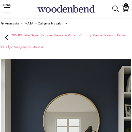
0
MENU
Anasayfa
MASA
Çalişma Masaları
Mirage 70x110 Lake Beyaz Çalışma Masası – Modern Country Rustik Tasarım, Ev ve
Ofis İçin Şık Çalışma Masası