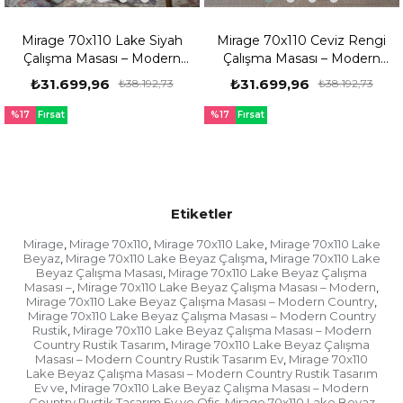
Mirage 70x110 Lake Siyah
Mirage 70x110 Ceviz Rengi
Çalışma Masası – Modern
Çalışma Masası – Modern
Country Rustik Tasarım, Ev
Country Rustik Tasarım, Ev
₺31.699,96
₺31.699,96
₺38.192,73
₺38.192,73
ve Ofis İçin Şık Çalışma
ve Ofis İçin Şık Çalışma
Masası
Masası
%17
Fırsat
%17
Fırsat
Ürünü
Ürünü
Etiketler
Mirage
Mirage 70x110
Mirage 70x110 Lake
Mirage 70x110 Lake
,
,
,
Beyaz
Mirage 70x110 Lake Beyaz Çalışma
Mirage 70x110 Lake
,
,
Beyaz Çalışma Masası
Mirage 70x110 Lake Beyaz Çalışma
,
Masası –
Mirage 70x110 Lake Beyaz Çalışma Masası – Modern
,
,
Mirage 70x110 Lake Beyaz Çalışma Masası – Modern Country
,
Mirage 70x110 Lake Beyaz Çalışma Masası – Modern Country
Rustik
Mirage 70x110 Lake Beyaz Çalışma Masası – Modern
,
Country Rustik Tasarım
Mirage 70x110 Lake Beyaz Çalışma
,
Masası – Modern Country Rustik Tasarım Ev
Mirage 70x110
,
Lake Beyaz Çalışma Masası – Modern Country Rustik Tasarım
Ev ve
Mirage 70x110 Lake Beyaz Çalışma Masası – Modern
,
Country Rustik Tasarım Ev ve Ofis
Mirage 70x110 Lake Beyaz
,