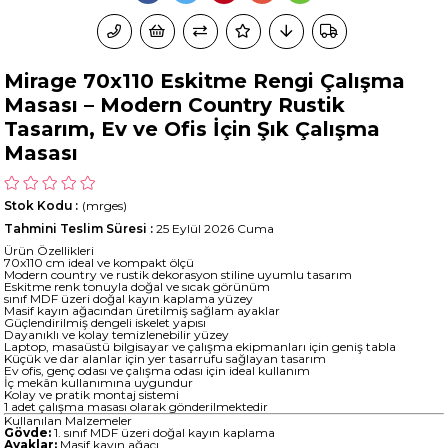
Mirage 70x110 Eskitme Rengi Çalışma
Masası – Modern Country Rustik
Tasarım, Ev ve Ofis İçin Şık Çalışma
Masası
Stok Kodu
(mrges)
Tahmini Teslim Süresi
:
25 Eylül 2026 Cuma
Ürün Özellikleri
70x110 cm ideal ve kompakt ölçü
Modern country ve rustik dekorasyon stiline uyumlu tasarım
Eskitme renk tonuyla doğal ve sıcak görünüm
sınıf MDF üzeri doğal kayın kaplama yüzey
Masif kayın ağacından üretilmiş sağlam ayaklar
Güçlendirilmiş dengeli iskelet yapısı
Dayanıklı ve kolay temizlenebilir yüzey
Laptop, masaüstü bilgisayar ve çalışma ekipmanları için geniş tabla
Küçük ve dar alanlar için yer tasarrufu sağlayan tasarım
Ev ofis, genç odası ve çalışma odası için ideal kullanım
İç mekân kullanımına uygundur
Kolay ve pratik montaj sistemi
1 adet çalışma masası olarak gönderilmektedir
Kullanılan Malzemeler
Gövde:
1. sınıf MDF üzeri doğal kayın kaplama
Ayaklar:
Masif kayın ağacı