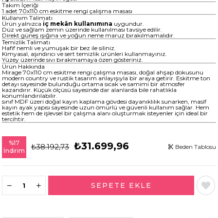
Takım İçeriği
1 adet 70x110 cm eskitme rengi çalışma masası
Kullanım Talimatı
Ürün yalnızca
iç mekân kullanımına
uygundur.
Düz ve sağlam zemin üzerinde kullanılması tavsiye edilir.
Direkt güneş ışığına ve yoğun neme maruz bırakılmamalıdır.
Temizlik Talimatı
Hafif nemli ve yumuşak bir bez ile siliniz.
Kimyasal, aşındırıcı ve sert temizlik ürünleri kullanmayınız.
Yüzey üzerinde sıvı bırakmamaya özen gösteriniz.
Ürün Hakkında
Mirage 70x110 cm eskitme rengi çalışma masası, doğal ahşap dokusunu
modern country ve rustik tasarım anlayışıyla bir araya getirir. Eskitme ton
detayı sayesinde bulunduğu ortama sıcak ve samimi bir atmosfer
kazandırır. Küçük ölçüsü sayesinde dar alanlarda bile rahatlıkla
konumlandırılabilir.
sınıf MDF üzeri doğal kayın kaplama gövdesi dayanıklılık sunarken, masif
kayın ayak yapısı sayesinde uzun ömürlü ve güvenli kullanım sağlar. Hem
estetik hem de işlevsel bir çalışma alanı oluşturmak isteyenler için ideal bir
tercihtir.
%
17
₺31.699,96
₺38.192,73
Beden Tablosu
İndirim