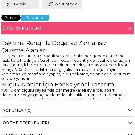
TAVSIYE ET
YORUM YAZ
Telegram
ÜRÜN ÖZELLIKLERI
Eskitme Rengi ile Doğal ve Zamansız
Çalışma Alanları
Çalışma alanlarında doğallık ve sıcak tonlar her geçen gün daha
fazla tercih ediliyor. Özellikle modern country ve rustik dekorasyon
tarzı, hem şık hem de huzurlu bir ortam oluşturmasıyla öne çıkıyor.
Mirage 70x110 cm eskitme rengi çalışma masası, doğal kayın
kaplaması ve masif ayak yapısıyla bu dekorasyon anlayışını kusursuz
şekilde yansıtır.
Küçük Alanlar İçin Fonksiyonel Tasarım
70x110 cm ölçüsü sayesinde dar metrekareli evlerde, apart
dairelerde veya genç odalarında rahatlıkla kullanılabilir. Minimal
tasarımı sayesinde ortamı kalabalık göstermez. Hem öğrenciler
hem de home office çalışanlar için ergonomik ve pratik bir çözüm
sunar.
YORUMLAR
(0)
Sağlamlık ve Estetik Bir Arada
Masif kayın ayaklar güçlü bir taşıma kapasitesi sunarken, MDF üzeri
ÖDEME SEÇENEKLERI
doğal kayın kaplama yüzey hem estetik hem dayanıklıdır. Uzun
süreli kullanımda formunu korur ve kolay temizlenebilir yapısıyla
günlük hayatta konfor sağlar.
TEMIZLIK & BAKIM