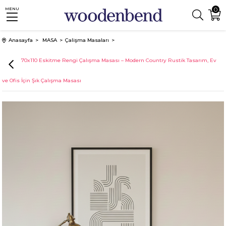
0
MENU
Anasayfa
MASA
Çalişma Masaları
Mirage 70x110 Eskitme Rengi Çalışma Masası – Modern Country Rustik Tasarım, Ev
ve Ofis İçin Şık Çalışma Masası