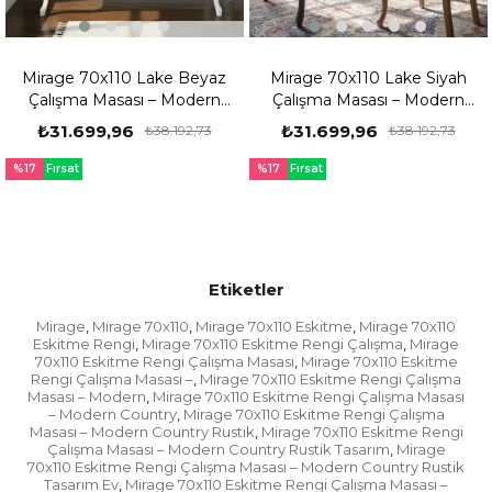
eyaz
Mirage 70x110 Lake Siyah
Mirage 70x110 Ceviz Re
ern
Çalışma Masası – Modern
Çalışma Masası – Mode
, Ev
Country Rustik Tasarım, Ev
Country Rustik Tasarım,
₺31.699,96
₺31.699,96
73
₺38.192,73
₺38.192,7
ma
ve Ofis İçin Şık Çalışma
ve Ofis İçin Şık Çalışm
Masası
Masası
%17
Fırsat
%17
Fırsat
Ürünü
Ürünü
Etiketler
Mirage
Mirage 70x110
Mirage 70x110 Eskitme
Mirage 70x110
,
,
,
Eskitme Rengi
Mirage 70x110 Eskitme Rengi Çalışma
Mirage
,
,
70x110 Eskitme Rengi Çalışma Masası
Mirage 70x110 Eskitme
,
Rengi Çalışma Masası –
Mirage 70x110 Eskitme Rengi Çalışma
,
Masası – Modern
Mirage 70x110 Eskitme Rengi Çalışma Masası
,
– Modern Country
Mirage 70x110 Eskitme Rengi Çalışma
,
Masası – Modern Country Rustik
Mirage 70x110 Eskitme Rengi
,
Çalışma Masası – Modern Country Rustik Tasarım
Mirage
,
70x110 Eskitme Rengi Çalışma Masası – Modern Country Rustik
Tasarım Ev
Mirage 70x110 Eskitme Rengi Çalışma Masası –
,